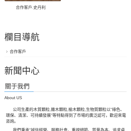
合作客戶.史丹利
欄目導航
合作客戶
新聞中心
關于我們
About US
公司生產的木質顆粒,雜木顆粒,榆木顆粒,生物質顆粒以“綠色、
環保、清潔、可持續發展”等特點得到了市場的廣泛認可，歡迎來電
咨詢。
我們秉承“誠信經營、服務社會、重視細節、質量為本、追求卓