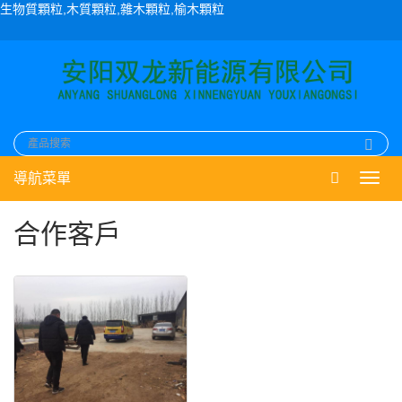
生物質顆粒,木質顆粒,雜木顆粒,榆木顆粒
導航菜單
Toggl
navig
合作客戶