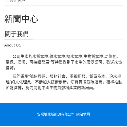
合作客戶
新聞中心
關于我們
About US
公司生產的木質顆粒,雜木顆粒,榆木顆粒,生物質顆粒以“綠色、
環保、清潔、可持續發展”等特點得到了市場的廣泛認可，歡迎來電
咨詢。
我們秉承“誠信經營、服務社會、重視細節、質量為本、追求卓
越”的文化理念，不斷加大技術創新，切實貫徹低碳運營，積極推動
節能減排，努力開創中國生物質燃料產業的新局面。
安陽雙龍新能源有限公司
網站地圖