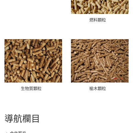
燃料顆粒
生物質顆粒
榆木顆粒
導航欄目