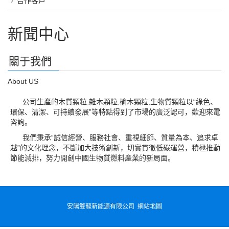
合作客戶
新聞中心
關于我們
About US
公司生產的木質顆粒,雜木顆粒,榆木顆粒,生物質顆粒以“綠色、
環保、清潔、可持續發展”等特點得到了市場的廣泛認可，歡迎來電
咨詢。
我們秉承“誠信經營、服務社會、重視細節、質量為本、追求卓
越”的文化理念，不斷加大技術創新，切實貫徹低碳運營，積極推動
節能減排，努力開創中國生物質燃料產業的新局面。
安陽雙龍新能源有限公司
網站地圖